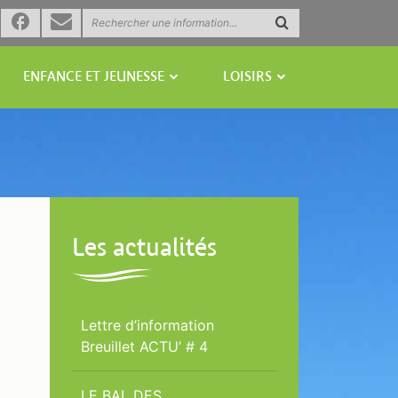
tour
Formulaire
Valider
la
de
recherche
ccueil
contact
ENFANCE ET JEUNESSE
LOISIRS
Les actualités
Lettre d’information
Breuillet ACTU’ # 4
LE BAL DES