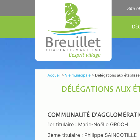
Accéder
Accéder
Accéder
Site o
au
au
à la
menu
contenu
recherche
DÉ
Accueil
>
Vie municipale
>
Délégations aux établis
DÉLÉGATIONS AUX 
COMMUNAUTÉ D’AGGLOMÉRATION
1er titulaire : Marie-Noëlle GROCH
2ème titulaire : Philippe SAINCOTILLE