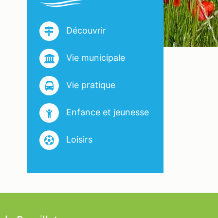
Découvrir
Vie municipale
Vie pratique
Enfance et jeunesse
Loisirs