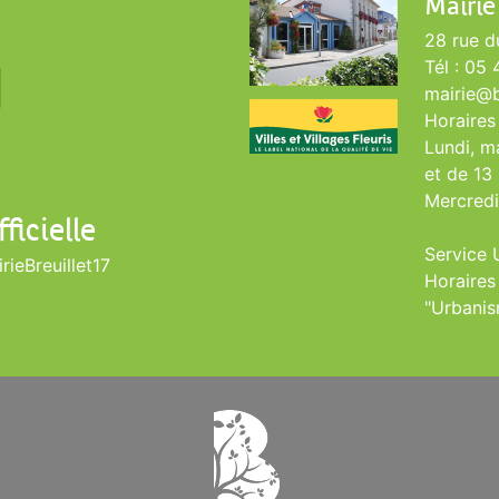
Mairie
28 rue d
Tél : 05
mairie@br
Horaires 
Lundi, ma
et de 13 
Mercredi
ficielle
Service 
ieBreuillet17
Horaires
"Urbani