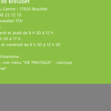
 de Breuillet
u Centre - 17920 Breuillet
 46 22 72 13
euillet-17.fr
:
rdi et jeudi de 8 h 30 à 12 h
h 30 à 17 h.
 et vendredi de 8 h 30 à 12 h 30
Urbanisme :
 : voir menu "VIE PRATIQUE" - rubrique
sme"