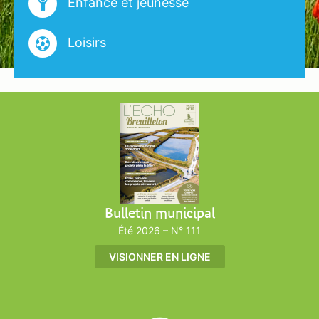
Enfance et jeunesse
Loisirs
Bulletin municipal
Été 2026 – N° 111
VISIONNER EN LIGNE