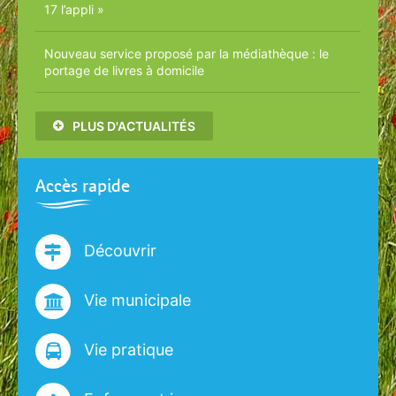
17 l’appli »
Nouveau service proposé par la médiathèque : le
portage de livres à domicile
PLUS D'ACTUALITÉS
Accès rapide
Découvrir
Vie municipale
Vie pratique