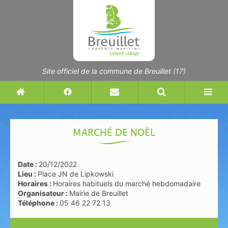
Accéder
Accéder
Accéder
au
au
à la
menu
contenu
recherche
Site officiel de la commune de Breuillet (17)
R
F
R
A
e
o
e
f
t
r
c
f
o
m
h
i
MARCHÉ DE NOËL
u
u
e
c
r
l
r
h
Date :
20/12/2022
à
a
c
e
Lieu :
Place JN de Lipkowski
l
i
h
r
Horaires :
Horaires habituels du marché hebdomadaire
'
Organisateur :
Mairie de Breuillet
r
e
l
Téléphone :
05 46 22 72 13
a
e
r
a
c
d
u
n