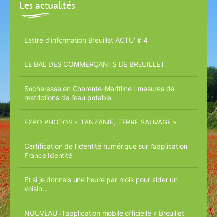
c
e
n
a
Les actualités
u
c
e
v
e
o
i
i
i
n
n
g
Lettre d’information Breuillet ACTU’ # 4
l
t
f
a
a
o
t
LE BAL DES COMMERÇANTS DE BREUILLET
c
r
i
t
m
o
Sécheresse en Charente-Maritime : mesures de
restrictions de l’eau potable
a
n
t
EXPO PHOTOS « TANZANIE, TERRE SAUVAGE »
i
o
Certification de l’identité numérique sur l’application
n
France Identité
Et si je donnais une heure par mois pour aider un
voisin…
NOUVEAU : l’application mobile officielle « Breuillet